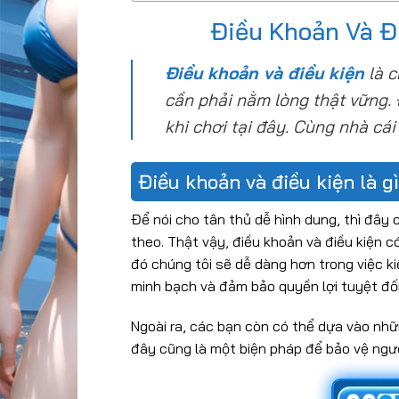
Điều Khoản Và Đ
Điều khoản và điều kiện
là c
cần phải nằm lòng thật vững. 
khi chơi tại đây. Cùng nhà cá
Điều khoản và điều kiện là g
Để nói cho tân thủ dễ hình dung, thì đây 
theo. Thật vậy, điều khoản và điều kiện c
đó chúng tôi sẽ dễ dàng hơn trong việc k
minh bạch và đảm bảo quyền lợi tuyệt đối
Ngoài ra, các bạn còn có thể dựa vào nhữn
đây cũng là một biện pháp để bảo vệ ngườ