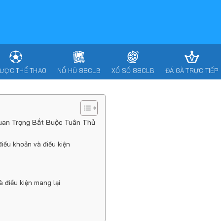
CƯỢC THỂ THAO
NỔ HŨ 88CLB
XỔ SỐ 88CLB
ĐÁ GÀ TRỰC TIẾP
Quan Trọng Bắt Buộc Tuân Thủ
iều khoản và điều kiện
 điều kiện mang lại