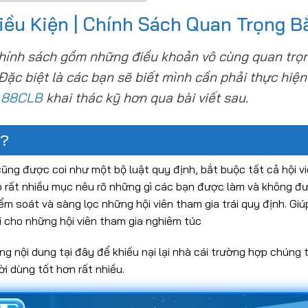
iều Kiện | Chính Sách Quan Trọng B
hính sách gồm những điều khoản vô cùng quan trọn
Đặc biệt là các bạn sẽ biết mình cần phải thực hiện
i
88CLB
khai thác kỹ hơn qua bài viết sau.
ì?
cũng được coi như một bộ luật quy định, bắt buộc tất cả hội vi
ó rất nhiều mục nêu rõ những gì các bạn được làm và không đượ
iểm soát và sàng lọc những hội viên tham gia trái quy định. G
 cho những hội viên tham gia nghiêm túc
g nội dung tại đây để khiếu nại lại nhà cái trường hợp chúng 
i dùng tốt hơn rất nhiều.