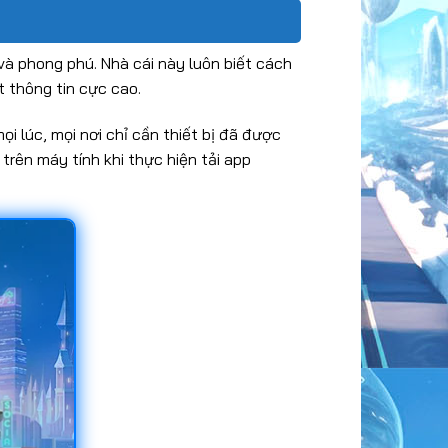
à phong phú. Nhà cái này luôn biết cách
 thông tin cực cao.
 lúc, mọi nơi chỉ cần thiết bị đã được
trên máy tính khi thực hiện tải app