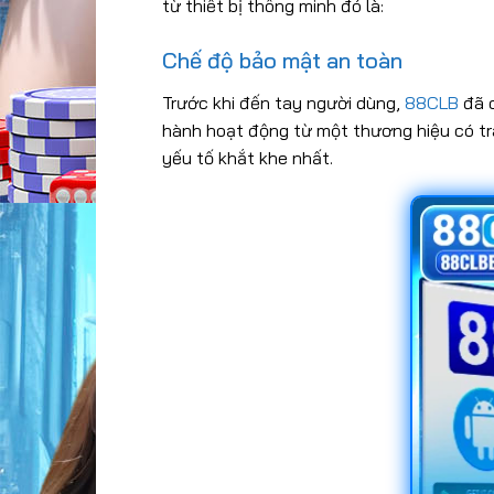
từ thiết bị thông minh đó là:
Chế độ bảo mật an toàn
Trước khi đến tay người dùng,
88CLB
đã c
hành hoạt động từ một thương hiệu có trá
yếu tố khắt khe nhất.