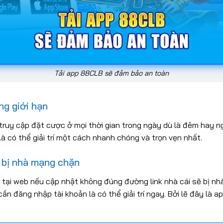
Tải app 88CLB sẽ đảm bảo an toàn
ng giới hạn
truy cập đặt cược ở mọi thời gian trong ngày dù là đêm hay ng
 là có thể giải trí một cách nhanh chóng và trọn vẹn nhất.
 bị nhà mạng chặn
 tại web nếu cập nhật không đúng đường link nhà cái sẽ bị n
 cần đăng nhập tài khoản là có thể giải trí ngay. Bởi lẽ đây là