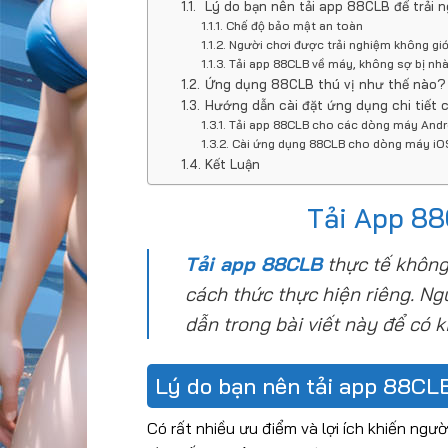
Lý do bạn nên tải app 88CLB để trải 
Chế độ bảo mật an toàn
Người chơi được trải nghiệm không giớ
Tải app 88CLB về máy, không sợ bị nh
Ứng dụng 88CLB thú vị như thế nào?
Hướng dẫn cài đặt ứng dụng chi tiết c
Tải app 88CLB cho các dòng máy Andr
Cài ứng dụng 88CLB cho dòng máy iO
Kết Luận
Tải App 88
Tải app 88CLB
thực tế không
cách thức thực hiện riêng. Ng
dẫn trong bài viết này để có k
Lý do bạn nên tải app 88CL
Có rất nhiều ưu điểm và lợi ích khiến ng