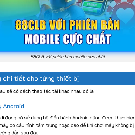
88CLB với phiên bản mobile cực chất
chi tiết cho từng thiết bị
u sẽ có cách thao tác tải khác nhau đó là:
 Android
ị di động có sử dụng hệ điều hành Android cũng được thực hiệ
áy có cấu hình tầm trung hoặc cao để khi chơi máy không bị 
hướng dẫn sau đây: