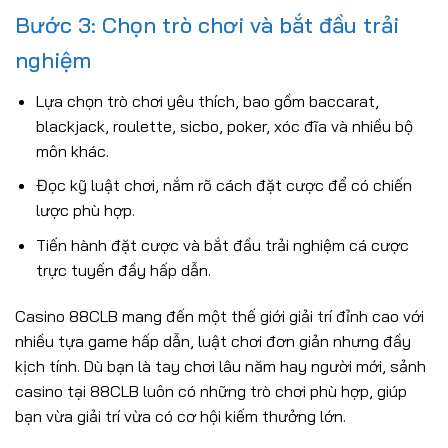
Bước 3: Chọn trò chơi và bắt đầu trải
nghiệm
Lựa chọn trò chơi yêu thích, bao gồm baccarat,
blackjack, roulette, sicbo, poker, xóc đĩa và nhiều bộ
môn khác.
Đọc kỹ luật chơi, nắm rõ cách đặt cược để có chiến
lược phù hợp.
Tiến hành đặt cược và bắt đầu trải nghiệm cá cược
trực tuyến đầy hấp dẫn.
Casino 88CLB mang đến một thế giới giải trí đỉnh cao với
nhiều tựa game hấp dẫn, luật chơi đơn giản nhưng đầy
kịch tính. Dù bạn là tay chơi lâu năm hay người mới, sảnh
casino tại 88CLB luôn có những trò chơi phù hợp, giúp
bạn vừa giải trí vừa có cơ hội kiếm thưởng lớn.