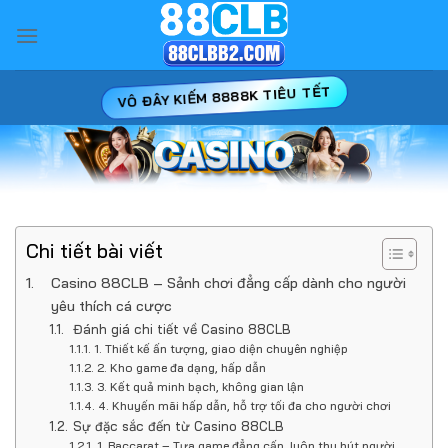
Chuyển
đến
nội
dung
VÔ ĐÂY KIẾM 8888K TIÊU TẾT
Chi tiết bài viết
Casino 88CLB – Sảnh chơi đẳng cấp dành cho người
yêu thích cá cược
Đánh giá chi tiết về Casino 88CLB
1. Thiết kế ấn tượng, giao diện chuyên nghiệp
2. Kho game đa dạng, hấp dẫn
3. Kết quả minh bạch, không gian lận
4. Khuyến mãi hấp dẫn, hỗ trợ tối đa cho người chơi
Sự đặc sắc đến từ Casino 88CLB
1. Baccarat – Tựa game đẳng cấp, luôn thu hút người