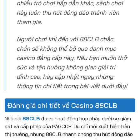
nhiều trò chơi hấp dẫn khác, sảnh chơi
này luôn thu hút đông đảo thành viên
tham gia.
Người chơi khi đến với 88CLB chắc
chắn sẽ không thể bỏ qua danh mục
casino đẳng cấp này. Nếu bạn muốn thử
sức và tận hưởng không gian giải trí
đỉnh cao, hãy cập nhật ngay những
thông tin chi tiết trong bài viết dưới đây!
Đánh giá chi tiết về Casino 88CLB
Nhà cái
88CLB
được hoạt động hợp pháp dưới sự giám
sát và cấp phép của PAGCOR. Dù chỉ mới xuất hiện trên
thị trường, nhưng 88CLB nhanh chóng thu hút đông đảo