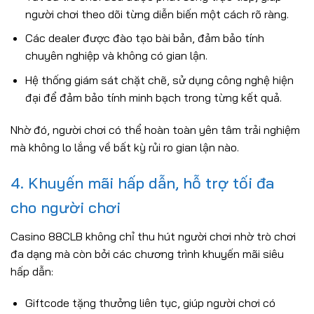
người chơi theo dõi từng diễn biến một cách rõ ràng.
Các dealer được đào tạo bài bản, đảm bảo tính
chuyên nghiệp và không có gian lận.
Hệ thống giám sát chặt chẽ, sử dụng công nghệ hiện
đại để đảm bảo tính minh bạch trong từng kết quả.
Nhờ đó, người chơi có thể hoàn toàn yên tâm trải nghiệm
mà không lo lắng về bất kỳ rủi ro gian lận nào.
4. Khuyến mãi hấp dẫn, hỗ trợ tối đa
cho người chơi
Casino 88CLB không chỉ thu hút người chơi nhờ trò chơi
đa dạng mà còn bởi các chương trình khuyến mãi siêu
hấp dẫn:
Giftcode tặng thưởng liên tục, giúp người chơi có