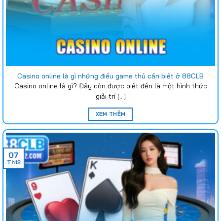
Casino online là gì những điều game thủ cần biết ở 88CLB
Casino online là gì? Đây còn được biết đến là một hình thức
giải trí [...]
XEM THÊM
07
Th12