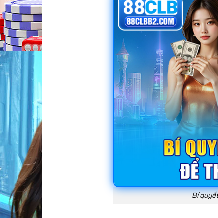
Bí quyế