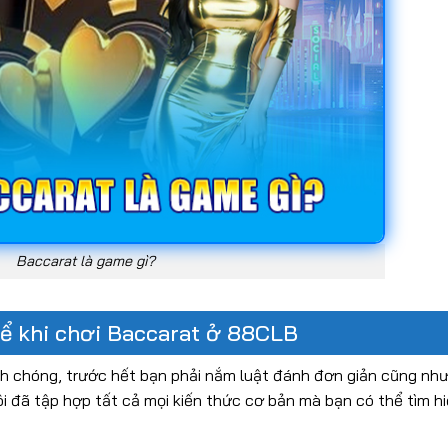
Baccarat là game gì?
hể khi chơi Baccarat ở 88CLB
h chóng, trước hết bạn phải nắm luật đánh đơn giản cũng nh
ôi đã tập hợp tất cả mọi kiến thức cơ bản mà bạn có thể tìm h