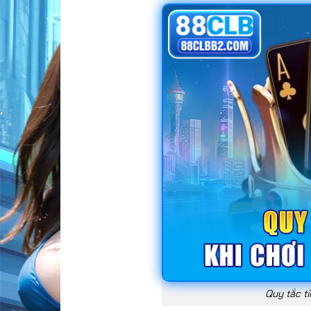
Quy tắc t