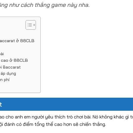
ũng như cách thắng game này nha.
 Baccarat ở 88CLB
bài
ng cao ở 88CLB
ơi Baccarat
 áp dụng
n phí
t
o cho anh em người yêu thích trò chơi bài. Nó không khác gì 
ội đánh có điểm tổng thể cao hơn sẽ chiến thắng.