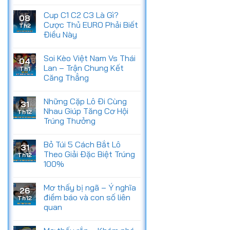
Cup C1 C2 C3 Là Gì?
08
Cược Thủ EURO Phải Biết
Th2
Điều Này
Soi Kèo Việt Nam Vs Thái
04
Lan – Trận Chung Kết
Th1
Căng Thẳng
Những Cặp Lô Đi Cùng
31
Nhau Giúp Tăng Cơ Hội
Th12
Trúng Thưởng
Bỏ Túi 5 Cách Bắt Lô
31
Theo Giải Đặc Biệt Trúng
Th12
100%
Mơ thấy bị ngã – Ý nghĩa
26
điềm báo và con số liên
Th12
quan