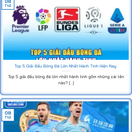
08
Th2
Top 5 Giải Đấu Bóng Đá Lớn Nhất Hành Tinh Hiện Nay
Top 5 giải đấu bóng đá lớn nhất hành tinh gồm những cái tên
nào? [...]
08
Th2