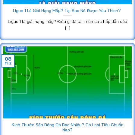
Ligue 1 Là Giải Hạng Mấy? Tại Sao Nó Được Yêu Thích?
Ligue 1 là giải hạng mấy? Điều gì đã làm nên sức hấp dẫn của
[...]
08
Th2
Kích Thước Sân Bóng Đá Bao Nhiêu? Có Loại Tiêu Chuẩn
Nào?