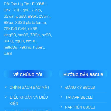
Đối Tác Uy Tín :
FLY88
|
Link :
7HH
,
qe8
,
789p
,
32win
,
pg88
,
99ok
,
23win
,
88aa
,
X333 plataforma
,
79KING CAM
,
nk88
,
king88
,
hm88
,
789p
,
hz88
,
uu88
,
tg88
,
hm88
,
hello88
,
79king
,
hubet
,
lc88
VỀ CHÚNG TÔI
HƯỚNG DẪN 88CLB
CHÍNH SÁCH BẢO MẬT
ĐĂNG KÝ 88CLB
ĐIỀU KHOẢN VÀ ĐIỀU
TẢI APP 88CLB
KIỆN
NẠP TIỀN 88CLB