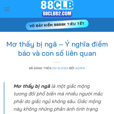
Chuyển
đến
nội
dung
VÔ ĐÂY KIẾM 8888K TIÊU TẾT
Mơ thấy bị ngã – Ý nghĩa điềm
báo và con số liên quan
ĐÃ ĐĂNG TRÊN
26/12/2024
BỞI
ADMIN
Mơ thấy bị ngã
là một giấc mộng
tương đối phổ biến mà nhiều người mắc
phải do giấc ngủ không sâu. Giấc mộng
này không những phản ánh tình trạng