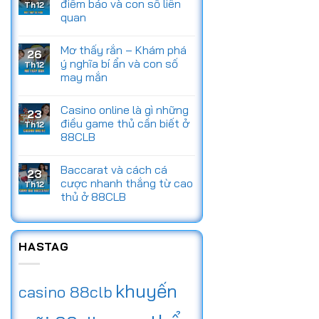
điềm báo và con số liên
Th12
quan
Mơ thấy rắn – Khám phá
26
ý nghĩa bí ẩn và con số
Th12
may mắn
Casino online là gì những
23
điều game thủ cần biết ở
Th12
88CLB
Baccarat và cách cá
23
cược nhanh thắng từ cao
Th12
thủ ở 88CLB
HASTAG
khuyến
casino 88clb