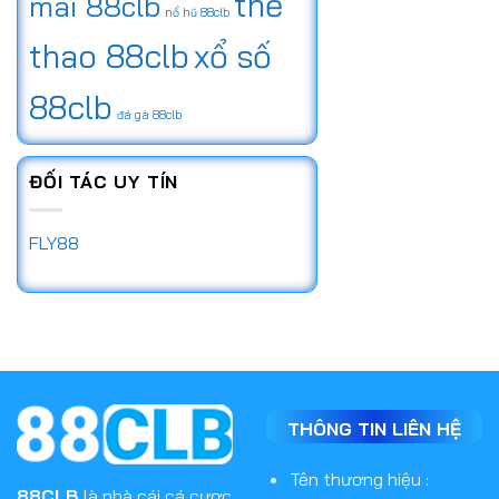
thể
mãi 88clb
nổ hũ 88clb
thao 88clb
xổ số
88clb
đá gà 88clb
ĐỐI TÁC UY TÍN
FLY88
THÔNG TIN LIÊN HỆ
Tên thương hiệu :
88CLB
là nhà cái cá cược