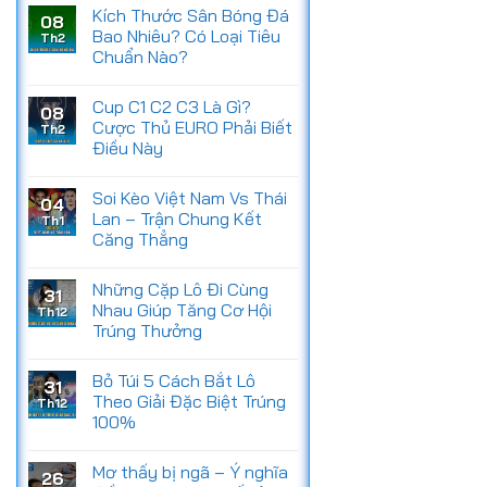
Kích Thước Sân Bóng Đá
08
Bao Nhiêu? Có Loại Tiêu
Th2
Chuẩn Nào?
Cup C1 C2 C3 Là Gì?
08
Cược Thủ EURO Phải Biết
Th2
Điều Này
Soi Kèo Việt Nam Vs Thái
04
Lan – Trận Chung Kết
Th1
Căng Thẳng
Những Cặp Lô Đi Cùng
31
Nhau Giúp Tăng Cơ Hội
Th12
Trúng Thưởng
Bỏ Túi 5 Cách Bắt Lô
31
Theo Giải Đặc Biệt Trúng
Th12
100%
Mơ thấy bị ngã – Ý nghĩa
26