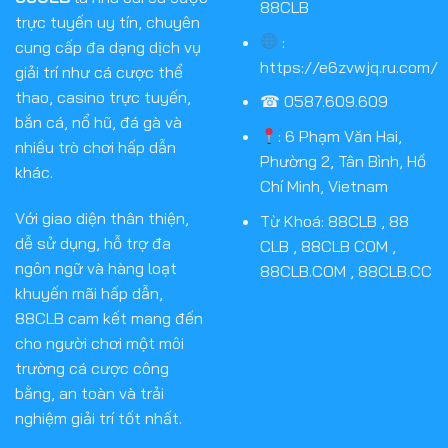
88CLB
trực tuyến uy tín, chuyên
:
cung cấp đa dạng dịch vụ
https://e6zvwjq.ru.com/
giải trí như cá cược thể
thao, casino trực tuyến,
☎ 0587.609.609
bắn cá, nổ hũ, đá gà và
:
6 Phạm Văn Hai,
nhiều trò chơi hấp dẫn
Phường 2, Tân Bình, Hồ
khác.
Chí Minh, Vietnam
Với giao diện thân thiện,
Từ Khoá: 88CLB , 88
dễ sử dụng, hỗ trợ đa
CLB , 88CLB COM ,
ngôn ngữ và hàng loạt
88CLB.COM , 88CLB.CC
khuyến mãi hấp dẫn,
88CLB cam kết mang đến
cho người chơi một môi
trường cá cược công
bằng, an toàn và trải
nghiệm giải trí tốt nhất.