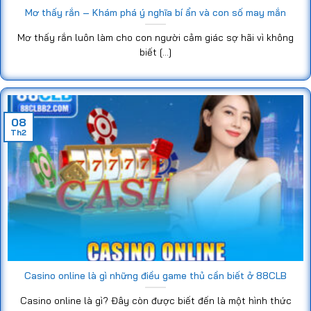
Mơ thấy rắn – Khám phá ý nghĩa bí ẩn và con số may mắn
Mơ thấy rắn luôn làm cho con người cảm giác sợ hãi vì không
biết [...]
08
Th2
Casino online là gì những điều game thủ cần biết ở 88CLB
Casino online là gì? Đây còn được biết đến là một hình thức