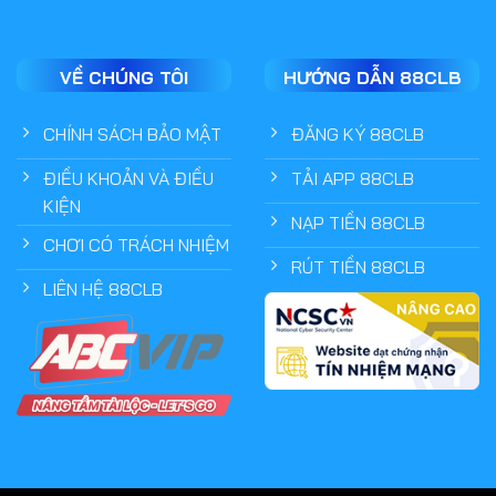
VỀ CHÚNG TÔI
HƯỚNG DẪN 88CLB
CHÍNH SÁCH BẢO MẬT
ĐĂNG KÝ 88CLB
ĐIỀU KHOẢN VÀ ĐIỀU
TẢI APP 88CLB
KIỆN
NẠP TIỀN 88CLB
CHƠI CÓ TRÁCH NHIỆM
RÚT TIỀN 88CLB
LIÊN HỆ 88CLB