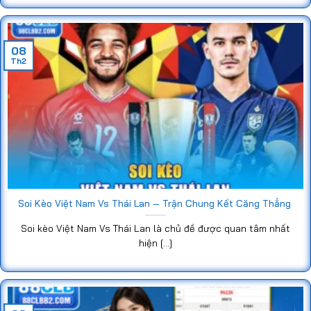
08
Th2
Soi Kèo Việt Nam Vs Thái Lan – Trận Chung Kết Căng Thẳng
Soi kèo Việt Nam Vs Thái Lan là chủ đề được quan tâm nhất
hiện [...]