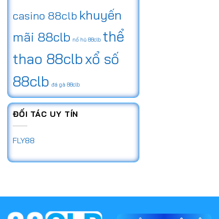
khuyến
casino 88clb
thể
mãi 88clb
nổ hũ 88clb
thao 88clb
xổ số
88clb
đá gà 88clb
ĐỐI TÁC UY TÍN
FLY88