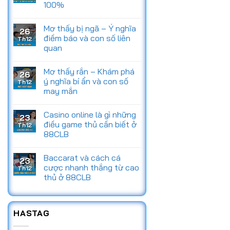
100%
Mơ thấy bị ngã – Ý nghĩa
26
điềm báo và con số liên
Th12
quan
Mơ thấy rắn – Khám phá
26
ý nghĩa bí ẩn và con số
Th12
may mắn
Casino online là gì những
23
điều game thủ cần biết ở
Th12
88CLB
Baccarat và cách cá
23
cược nhanh thắng từ cao
Th12
thủ ở 88CLB
HASTAG